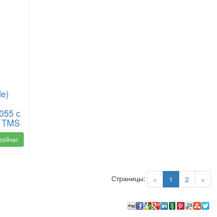
de)
055 с
) TMS
 сейчас
Страницы:
(current)
«
1
2
»