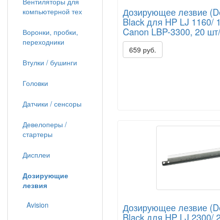
Вентиляторы для
Дозирующее лезвие (Doc
компьютерной тех
Black для HP LJ 1160/ 
Canon LBP-3300, 20 шт/
Воронки, пробки,
переходники
659 руб.
Втулки / бушинги
Головки
Датчики / сенсоры
Девелоперы /
стартеры
Дисплеи
Дозирующие
лезвия
Avision
Дозирующее лезвие (Doc
Black для HP LJ 2300/ 