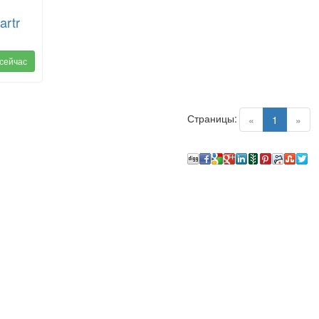
artr
 сейчас
Страницы:
(current)
«
1
»