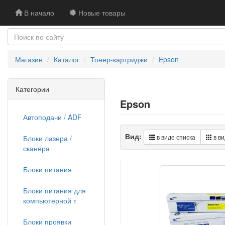
В начало
Новые товары
Магазин
Каталог
Тонер-картриджи
Epson
Категории
Epson
Автоподачи / ADF
Вид:
в виде списка
в ви
Блоки лазера /
сканера
Блоки питания
Блоки питания для
компьютерной т
Блоки проявки