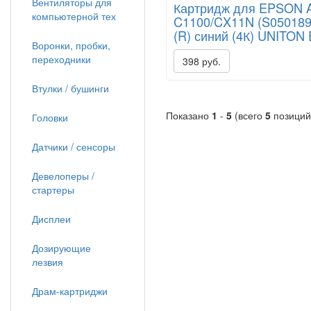
Вентиляторы для
Картридж для EPSON A
компьютерной тех
C1100/CX11N (S050189)
(R) синий (4К) UNITON 
Воронки, пробки,
переходники
398 руб.
Втулки / бушинги
Показано
1
-
5
(всего
5
позиций
Головки
Датчики / сенсоры
Девелоперы /
стартеры
Дисплеи
Дозирующие
лезвия
Драм-картриджи