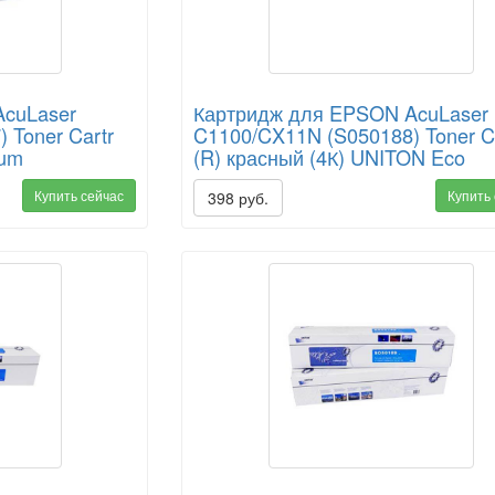
cuLaser
Картридж для EPSON AcuLaser
 Toner Cartr
C1100/CX11N (S050188) Toner C
ium
(R) красный (4К) UNITON Eco
Купить сейчас
Купить
398 руб.