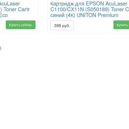
cuLaser
Картридж для EPSON AcuLaser
 Toner Cartr
C1100/CX11N (S050189) Toner C
Eco
синий (4К) UNITON Premium
Купить сейчас
Купить
398 руб.
)