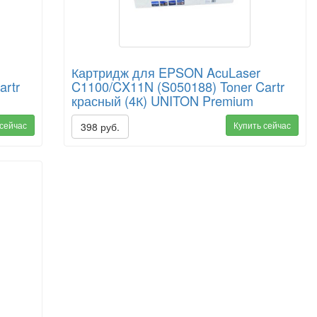
Картридж для EPSON AcuLaser
artr
C1100/CX11N (S050188) Toner Cartr
красный (4К) UNITON Premium
 сейчас
Купить сейчас
398 руб.