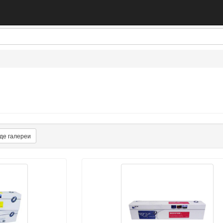
де галереи