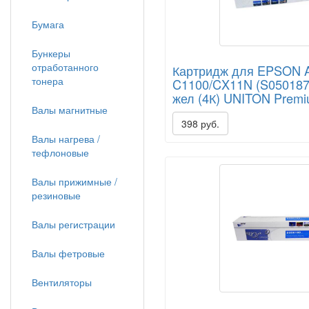
Бумага
Бункеры
отработанного
Картридж для EPSON A
тонера
C1100/CX11N (S050187)
жел (4К) UNITON Prem
Валы магнитные
398 руб.
Валы нагрева /
тефлоновые
Валы прижимные /
резиновые
Валы регистрации
Валы фетровые
Вентиляторы