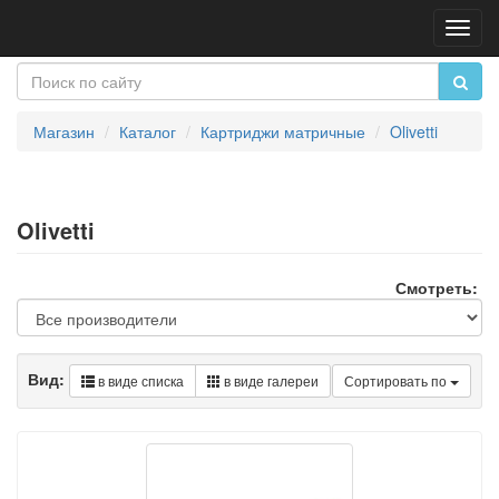
Пере
нави
Магазин
Каталог
Картриджи матричные
Olivetti
Olivetti
Смотреть:
Вид:
в виде списка
в виде галереи
Сортировать по