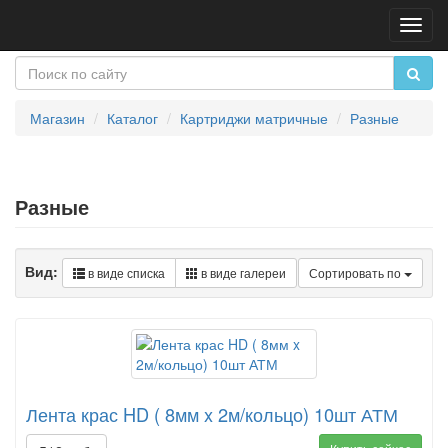
Пере
нави
Магазин
Каталог
Картриджи матричные
Разные
Разные
Вид:
в виде списка
в виде галереи
Сортировать по
Лента крас HD ( 8мм x 2м/кольцо) 10шт АТМ