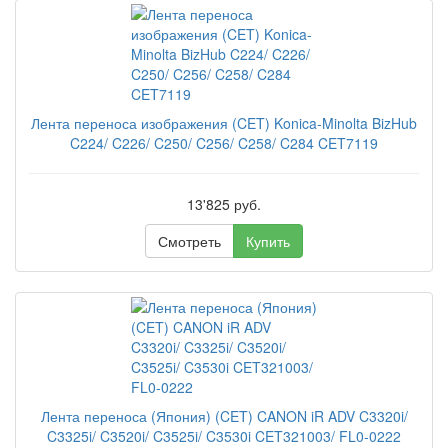
Лента переноса изображения (CET) Konica-Minolta BizHub
C224/ C226/ C250/ C256/ C258/ C284 CET7119
13'825 руб.
Смотреть
Купить
Лента переноса (Япония) (CET) CANON iR ADV C3320i/
C3325i/ C3520i/ C3525i/ C3530i CET321003/ FL0-0222