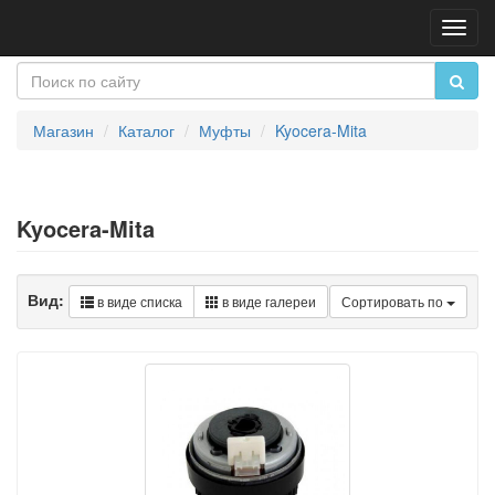
Пере
нави
Магазин
Каталог
Муфты
Kyocera-Mita
Kyocera-Mita
Вид:
в виде списка
в виде галереи
Сортировать по