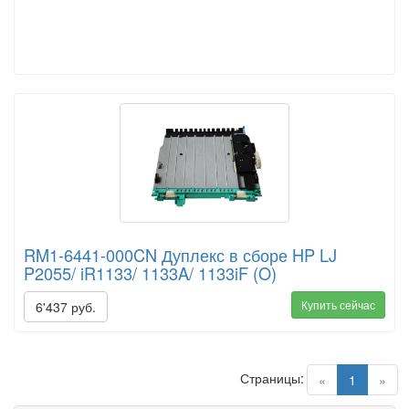
RM1-6441-000CN Дуплекс в сборе HP LJ
P2055/ iR1133/ 1133A/ 1133iF (O)
Купить сейчас
6'437 руб.
Страницы:
(current)
«
1
»