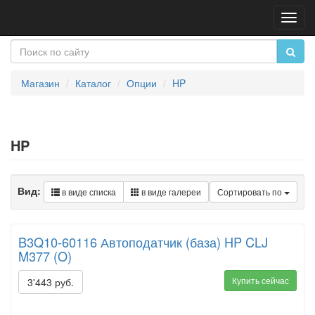
Пере
нави
Магазин
Каталог
Опции
HP
HP
Вид:
в виде списка
в виде галереи
Сортировать по
B3Q10-60116 Автоподатчик (база) HP CLJ
M377 (O)
Купить сейчас
3'443 руб.