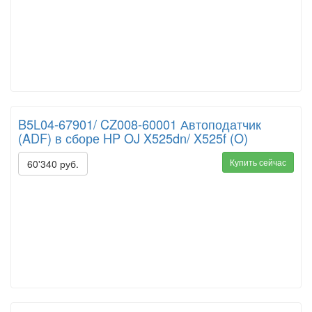
B5L04-67901/ CZ008-60001 Автоподатчик
(ADF) в сборе HP OJ X525dn/ X525f (O)
Купить сейчас
60'340 руб.