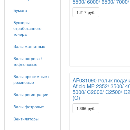
5500/ 6000/ 6500/ 7000/
Бумага
1'217 руб.
Бункеры
отработанного
тонера
Валы магнитные
Валы нагрева /
тефлоновые
Валы прижимные /
AF031090 Ролик подачи
резиновые
Aficio MP 2352/ 3500/ 4
5000/ C2000/ C2500/ C
Валы регистрации
(O)
Валы фетровые
1'396 руб.
Вентиляторы