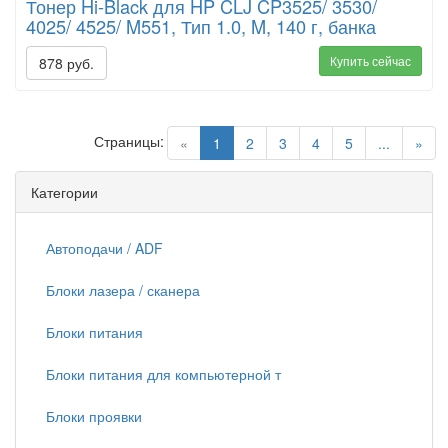
Тонер Hi-Black для HP CLJ CP3525/ 3530/
4025/ 4525/ M551, Тип 1.0, M, 140 г, банка
Купить сейчас
878 руб.
Страницы:
(current)
«
1
2
3
4
5
...
»
Категории
Автоподачи / ADF
Блоки лазера / сканера
Блоки питания
Блоки питания для компьютерной т
Блоки проявки