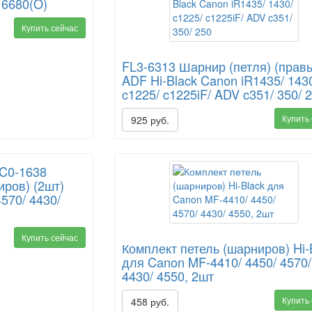
 6680(O)
Купить сейчас
FL3-6313 Шарнир (петля) (прав
ADF Hi-Black Canon iR1435/ 143
c1225/ c1225iF/ ADV c351/ 350/ 
Купить
925 руб.
FC0-1638
иров) (2шт)
570/ 4430/
Купить сейчас
Комплект петель (шарниров) Hi-
для Canon MF-4410/ 4450/ 4570/
4430/ 4550, 2шт
Купить
458 руб.