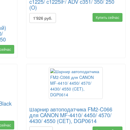
c1225/ c1225iF/ ADV c351/ 350/ 250
(O)
Купить сейчас
1'926 руб.
ый)
0/
250
 сейчас
Black
Шарнир автоподатчика FM2-C066
для CANON MF-4410/ 4450/ 4570/
4430/ 4550 (CET), DGP0614
 сейчас