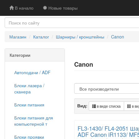
В начало
Новые товары
Магазин
Каталог
Шарниры / кронштейны
Canon
Категории
Canon
Автоподачи / ADF
Блоки лазера /
сканера
Блоки питания
Вид:
в виде списка
в ви
Блоки питания для
компьютерной т
FL3-1430/ FL4-2051 Ша
ADF Canon iR1133/ MF5
Блоки проявки