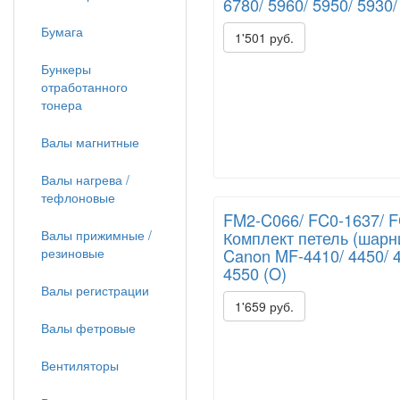
6780/ 5960/ 5950/ 5930/
Бумага
1'501 руб.
Бункеры
отработанного
тонера
Валы магнитные
Валы нагрева /
тефлоновые
FM2-C066/ FC0-1637/ 
Валы прижимные /
Комплект петель (шарн
резиновые
Canon MF-4410/ 4450/ 4
4550 (O)
Валы регистрации
1'659 руб.
Валы фетровые
Вентиляторы