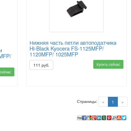
Нижняя часть петли автоподатчика
Hi-Black Kyocera FS-1125MFP/
и
1120MFP/ 1025MFP
5MFP/
Купить сейчас
111 руб.
 сейчас
Страницы:
(current)
«
1
»