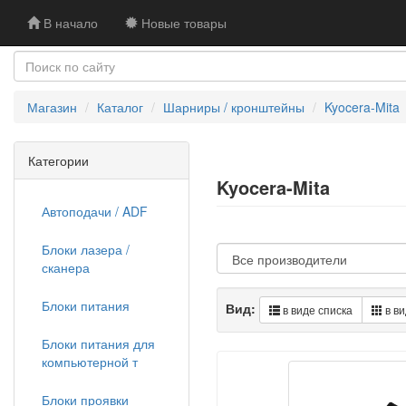
В начало
Новые товары
Магазин
Каталог
Шарниры / кронштейны
Kyocera-Mita
Категории
Kyocera-Mita
Автоподачи / ADF
Блоки лазера /
сканера
Блоки питания
Вид:
в виде списка
в ви
Блоки питания для
компьютерной т
Блоки проявки