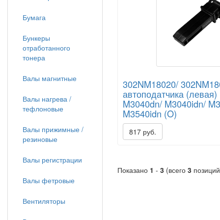
Бумага
Бункеры
отработанного
тонера
Валы магнитные
302NM18020/ 302NM18
автоподатчика (левая)
Валы нагрева /
M3040dn/ M3040idn/ M3
тефлоновые
M3540idn (O)
Валы прижимные /
817 руб.
резиновые
Валы регистрации
Показано
1
-
3
(всего
3
позиций
Валы фетровые
Вентиляторы