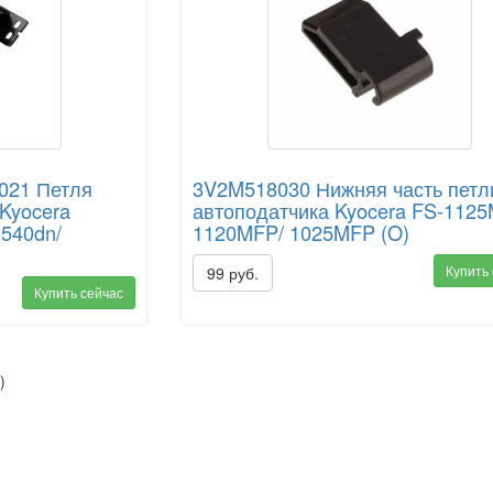
021 Петля
3V2M518030 Нижняя часть петл
 Kyocera
автоподатчика Kyocera FS-112
540dn/
1120MFP/ 1025MFP (O)
Купить
99 руб.
Купить сейчас
)