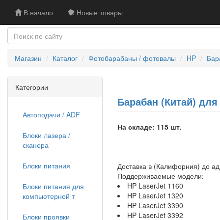
В начало
Новые товары
Магазин
Каталог
Фотобарабаны / фотовалы
HP
Бар
Категории
Барабан (Китай) для 
Автоподачи / ADF
На складе: 115 шт.
Блоки лазера /
сканера
Блоки питания
Доставка в (Калифорния) до а
Поддерживаемые модели:
HP LaserJet 1160
Блоки питания для
HP LaserJet 1320
компьютерной т
HP LaserJet 3390
HP LaserJet 3392
Блоки проявки