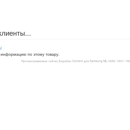
клиенты...
!
 информацию по этому товару.
Просматриваемые сейчас:
Барабан Content для Samsung ML-1630/ 1631/ 166