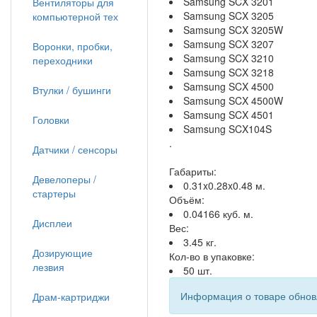
Samsung SCX 3201
Вентиляторы для
Samsung SCX 3205
компьютерной тех
Samsung SCX 3205W
Samsung SCX 3207
Воронки, пробки,
Samsung SCX 3210
переходники
Samsung SCX 3218
Samsung SCX 4500
Втулки / бушинги
Samsung SCX 4500W
Samsung SCX 4501
Головки
Samsung SCX104S
.
Датчики / сенсоры
Габариты:
Девелоперы /
0.31x0.28x0.48 м.
стартеры
Объём:
0.04166 куб. м.
Дисплеи
Вес:
3.45 кг.
Дозирующие
Кол-во в упаковке:
лезвия
50 шт.
Информация о товаре обновл
Драм-картриджи