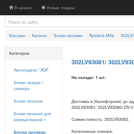
В начало
Новые товары
Магазин
Каталог
Блоки проявки
Kyocera-Mita
302LV9
Категории
302LV93081/ 302LV930
Автоподачи / ADF
На складе: 1 шт.
Блоки лазера /
сканера
Блоки питания
Доставка в (Калифорния) до а
302LV93081/ 302LV93080/ DV-31
Блоки питания для
Совместимость: 302LV93082.
компьютерной т
Каталожные номера:
Блоки проявки