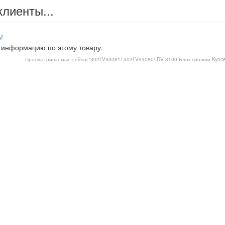
клиенты...
!
 информацию по этому товару.
Просматриваемые сейчас:
302LV93081/ 302LV93080/ DV-3100 Блок проявки Kyoce