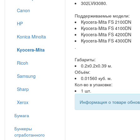
302LV93080.
Canon
Поддерживаемые модели:
Kyocera-Mita FS 2100DN
HP
Kyocera-Mita FS 4100DN
Kyocera-Mita FS 4200DN
Konica Minolta
Kyocera-Mita FS 4300DN
.
Kyocera-Mita
Габариты:
Ricoh
0.2x0.2x0.39 м.
Объём:
Samsung
0.01560 куб. м.
Кол-во в упаковке:
Sharp
1 шт.
Информация о товаре обновл
Xerox
Бумага
Бункеры
отработанного