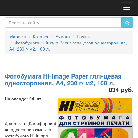
Пере
нави
Магазин
Каталог
Бумага
Разные
Фотобумага Hi-Image Paper глянцевая односторонняя,
A4, 230 г/ м2, 100 л.
Фотобумага Hi-Image Paper глянцевая
односторонняя, A4, 230 г/ м2, 100 л.
834 руб.
На складе: 24 шт.
Доставка в (Калифорния)
до адреса невозможна.
Фотобумага Hi-Image