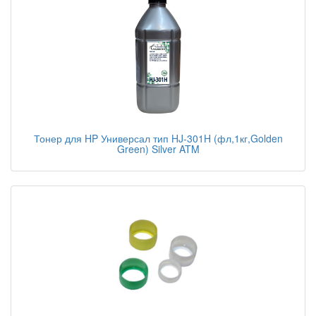
Тонер для HP Универсал тип HJ-301H (фл,1кг,Golden
Green) Silver ATM