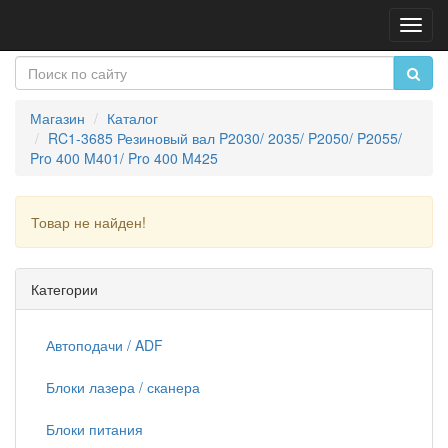
Пере
нави
Магазин
Каталог
RC1-3685 Резиновый вал P2030/ 2035/ P2050/ P2055/
Pro 400 M401/ Pro 400 M425
Товар не найден!
Продолжить
Категории
Автоподачи / ADF
Блоки лазера / сканера
Блоки питания