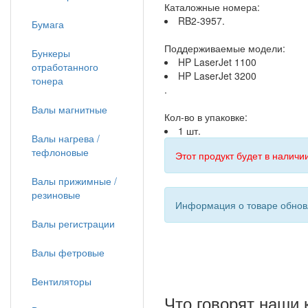
Каталожные номера:
RB2-3957.
Бумага
Поддерживаемые модели:
Бункеры
HP LaserJet 1100
отработанного
HP LaserJet 3200
тонера
.
Валы магнитные
Кол-во в упаковке:
1 шт.
Валы нагрева /
тефлоновые
Этот продукт будет в наличии
Валы прижимные /
резиновые
Информация о товаре обновл
Валы регистрации
Валы фетровые
Вентиляторы
Что говорят наши 