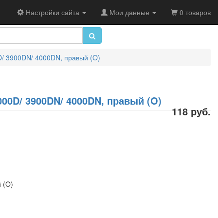
Настройки сайта
Мои данные
0 товаров
D/ 3900DN/ 4000DN, правый (O)
000D/ 3900DN/ 4000DN, правый (O)
118 руб.
 (O)