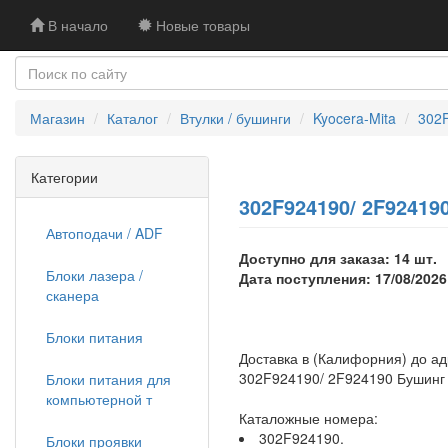
В начало
Новые товары
Магазин
Каталог
Втулки / бушинги
Kyocera-Mita
302F
Категории
302F924190/ 2F92419
Автоподачи / ADF
Доступно для заказа: 14 шт.
Блоки лазера /
Дата поступления: 17/08/2026
сканера
Блоки питания
Доставка в (Калифорния) до а
302F924190/ 2F924190 Бушинг 
Блоки питания для
компьютерной т
Каталожные номера:
302F924190.
Блоки проявки