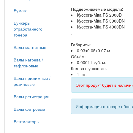
Поддерживаемые модели:
Бумага
Kyocera-Mita FS 2000D
Kyocera-Mita FS 3900DN
Бункеры
Kyocera-Mita FS 4000DN
отработанного
.
тонера
Габариты:
Валы магнитные
0.03x0.05x0.07 м.
Объём:
Валы нагрева /
0.00011 куб. м.
тефлоновые
Кол-во в упаковке:
1 шт.
Валы прижимные /
резиновые
Этот продукт будет в наличии
Валы регистрации
Информация о товаре обновл
Валы фетровые
Вентиляторы