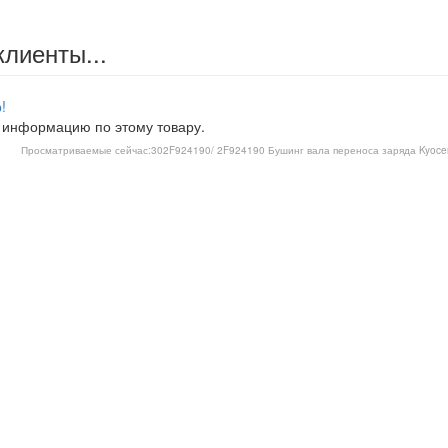
клиенты...
!
 информацию по этому товару.
Просматриваемые сейчас:
302F924190/ 2F924190 Бушинг вала переноса заряда Kyocer