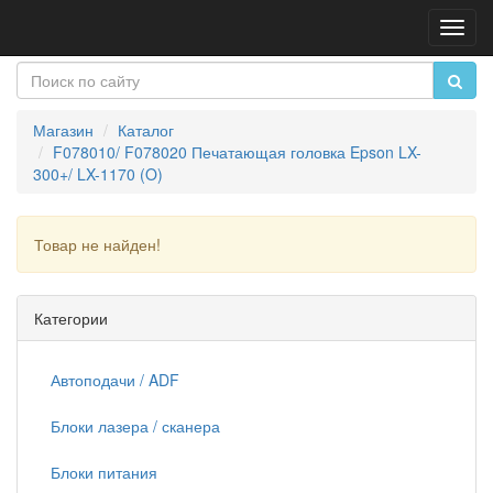
Пере
нави
Магазин
Каталог
F078010/ F078020 Печатающая головка Epson LX-
300+/ LX-1170 (O)
Товар не найден!
Продолжить
Категории
Автоподачи / ADF
Блоки лазера / сканера
Блоки питания