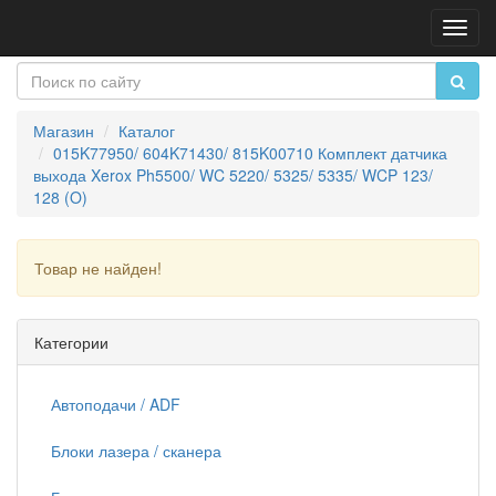
Пере
нави
Магазин
Каталог
015K77950/ 604K71430/ 815K00710 Комплект датчика
выхода Xerox Ph5500/ WC 5220/ 5325/ 5335/ WCP 123/
128 (O)
Товар не найден!
Продолжить
Категории
Автоподачи / ADF
Блоки лазера / сканера