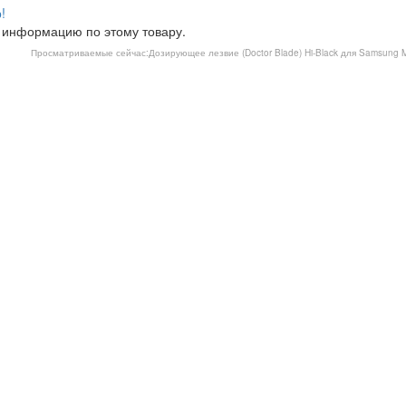
!
 информацию по этому товару.
Просматриваемые сейчас:
Дозирующее лезвие (Doctor Blade) Hi-Black для Samsung M