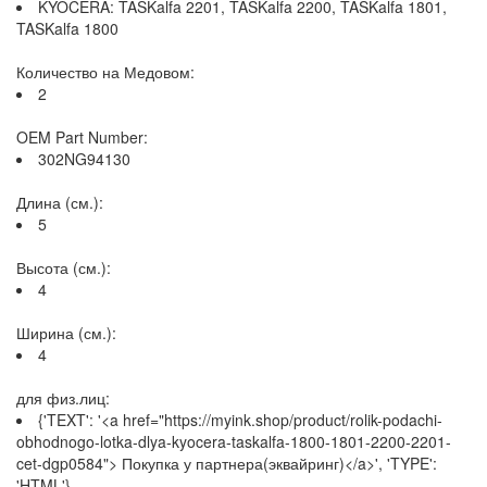
KYOCERA: TASKalfa 2201, TASKalfa 2200, TASKalfa 1801,
TASKalfa 1800
Количество на Медовом:
2
OEM Part Number:
302NG94130
Длина (см.):
5
Высота (см.):
4
Ширина (см.):
4
для физ.лиц:
{'TEXT': '<a href="https://myink.shop/product/rolik-podachi-
obhodnogo-lotka-dlya-kyocera-taskalfa-1800-1801-2200-2201-
cet-dgp0584"> Покупка у партнера(эквайринг)</a>', 'TYPE':
'HTML'}