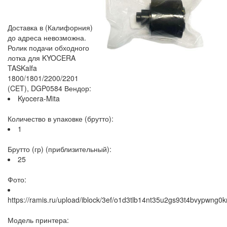
Доставка в (Калифорния)
до адреса невозможна.
Ролик подачи обходного
лотка для KYOCERA
TASKalfa
1800/1801/2200/2201
(CET), DGP0584 Вендор:
Kyocera-Mita
Количество в упаковке (брутто):
1
Брутто (гр) (приблизительный):
25
Фото:
https://ramis.ru/upload/iblock/3ef/o1d3tlb14nt35u2gs93t4bvypwng0k
Модель принтера: