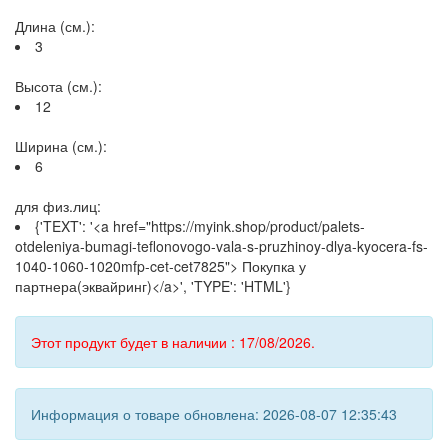
Длина (см.):
3
Высота (см.):
12
Ширина (см.):
6
для физ.лиц:
{'TEXT': '<a href="https://myink.shop/product/palets-
otdeleniya-bumagi-teflonovogo-vala-s-pruzhinoy-dlya-kyocera-fs-
1040-1060-1020mfp-cet-cet7825"> Покупка у
партнера(эквайринг)</a>', 'TYPE': 'HTML'}
Этот продукт будет в наличии : 17/08/2026.
Информация о товаре обновлена: 2026-08-07 12:35:43