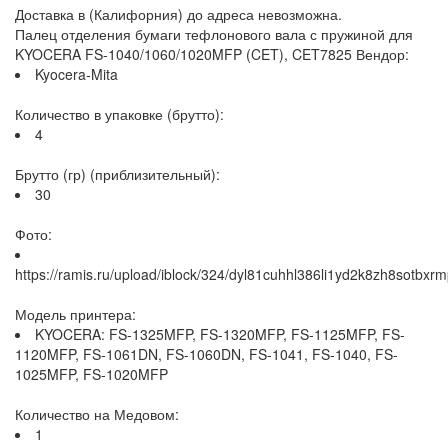
Доставка в (Калифорния) до адреса невозможна.
Палец отделения бумаги тефлонового вала с пружиной для
KYOCERA FS-1040/1060/1020MFP (CET), CET7825 Вендор:
Kyocera-Mita
Количество в упаковке (брутто):
4
Брутто (гр) (приблизительный):
30
Фото:
https://ramis.ru/upload/iblock/324/dyl81cuhhl386li1yd2k8zh8sotbxrm
Модель принтера:
KYOCERA: FS-1325MFP, FS-1320MFP, FS-1125MFP, FS-
1120MFP, FS-1061DN, FS-1060DN, FS-1041, FS-1040, FS-
1025MFP, FS-1020MFP
Количество на Медовом:
1