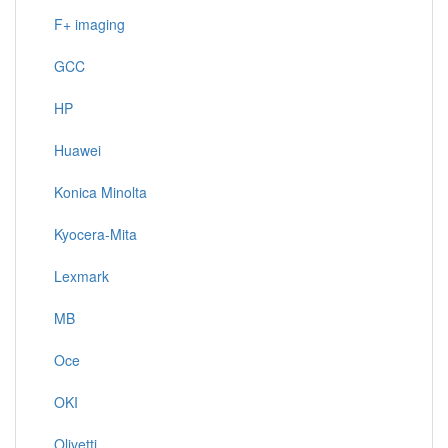
F+ imaging
GCC
HP
Huawei
Konica Minolta
Kyocera-Mita
Lexmark
MB
Oce
OKI
Olivetti