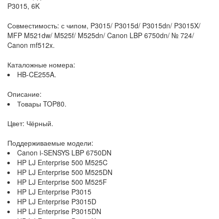
P3015, 6K
Совместимость: с чипом, P3015/ P3015d/ P3015dn/ P3015X/
MFP M521dw/ M525f/ M525dn/ Canon LBP 6750dn/ № 724/
Canon mf512x.
Каталожные номера:
HB-CE255A.
Описание:
Товары TOP80.
Цвет: Чёрный.
Поддерживаемые модели:
Canon i-SENSYS LBP 6750DN
HP LJ Enterprise 500 M525C
HP LJ Enterprise 500 M525DN
HP LJ Enterprise 500 M525F
HP LJ Enterprise P3015
HP LJ Enterprise P3015D
HP LJ Enterprise P3015DN