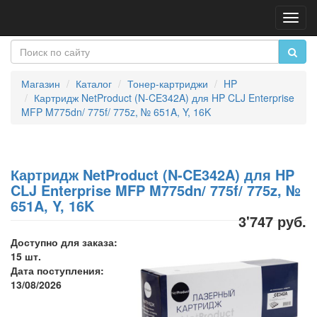
Пере
нави
Магазин
Каталог
Тонер-картриджи
HP
Картридж NetProduct (N-CE342A) для HP CLJ Enterprise
MFP M775dn/ 775f/ 775z, № 651A, Y, 16K
Картридж NetProduct (N-CE342A) для HP
CLJ Enterprise MFP M775dn/ 775f/ 775z, №
651A, Y, 16K
3'747 руб.
Доступно для заказа:
15 шт.
Дата поступления:
13/08/2026