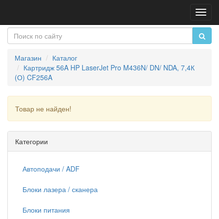
Пере
нави
Магазин
Каталог
Картридж 56A HP LaserJet Pro M436N/ DN/ NDA, 7,4К
(О) CF256A
Товар не найден!
Продолжить
Категории
Автоподачи / ADF
Блоки лазера / сканера
Блоки питания