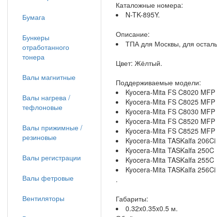
Каталожные номера:
N-TK-895Y.
Бумага
Описание:
Бункеры
ТПА для Москвы, для остал
отработанного
тонера
Цвет: Жёлтый.
Валы магнитные
Поддерживаемые модели:
Kyocera-Mita FS C8020 MFP
Валы нагрева /
Kyocera-Mita FS C8025 MFP
тефлоновые
Kyocera-Mita FS C8030 MFP
Kyocera-Mita FS C8520 MFP
Валы прижимные /
Kyocera-Mita FS C8525 MFP
резиновые
Kyocera-Mita TASKalfa 206Ci
Kyocera-Mita TASKalfa 250C
Валы регистрации
Kyocera-Mita TASKalfa 255C
Kyocera-Mita TASKalfa 256Ci
Валы фетровые
.
Вентиляторы
Габариты:
0.32x0.35x0.5 м.