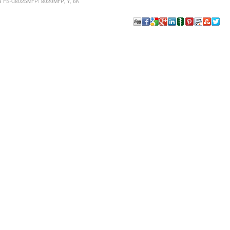
ra FS-C8025MFP/ 8020MFP, Y, 6K