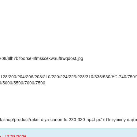
k/208/6lh7bifoorsei6fmsscekwauf9wqdost.jpg
28/200/204/206/208/210/220/224/226/228/310/336/530/PC-740/750/7
00/5000/5500/7000/7500
yink.shop/product/rakel-dlya-canon-fc-230-330-hp4l-px"> Покупка у пар
 : 17/08/2026.