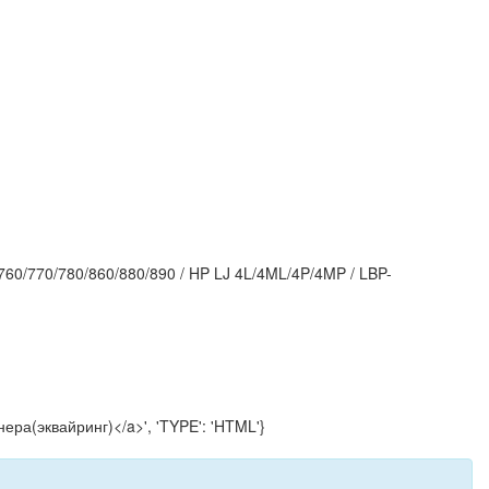
60/770/780/860/880/890 / HP LJ 4L/4ML/4P/4MP / LBP-
тнера(эквайринг)</a>', 'TYPE': 'HTML'}