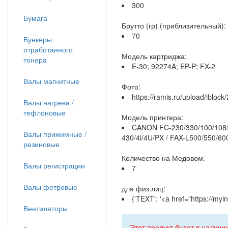
300
Бумага
Брутто (гр) (приблизительный):
70
Бункеры
отработанного
Модель картриджа:
тонера
E-30; 92274A; EP-P; FX-2
Валы магнитные
Фото:
https://ramis.ru/upload/ibloc
Валы нагрева /
тефлоновые
Модель принтера:
CANON FC-230/330/100/108/1
Валы прижимные /
430/4i/4U/PX / FAX-L500/550/6
резиновые
Количество на Медовом:
Валы регистрации
7
Валы фетровые
для физ.лиц:
{'TEXT': '<a href="https://m
Вентиляторы
Этот продукт будет в наличии