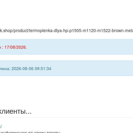
yink.shop/product/termoplenka-dlya-hp-p1505-m1120-m1522-brown-metal
 : 17/08/2026.
ена: 2026-08-06 09:51:34
клиенты...
!
 информацию по этому товару.