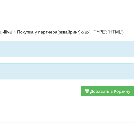
-litva"> Покупка у партнера(эквайринг)</a>', 'TYPE': 'HTML'}
Добавить в Корзину