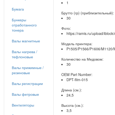
1
Бумага
Брутто (гр) (приблизительный):
30
Бункеры
отработанного
Фото:
тонера
https://ramis.ru/upload/ibl
Валы магнитные
Модель принтера:
P1505/P1566/P1606/M1120/M
Валы нагрева /
тефлоновые
Количество на Медовом:
30
Валы прижимные /
резиновые
OEM Part Number:
DPT-film-015
Валы регистрации
Длина (см.):
Валы фетровые
24,5
Вентиляторы
Высота (см.):
3,5