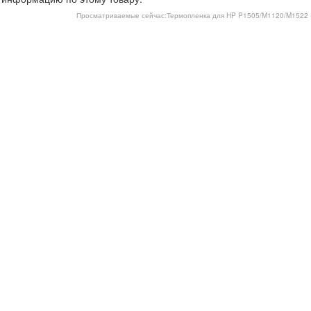
Просматриваемые сейчас:
Термопленка для HP P1505/M1120/M1522 ( 