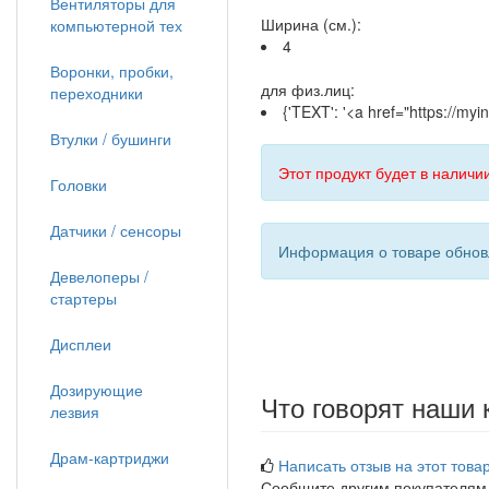
Вентиляторы для
Ширина (см.):
компьютерной тех
4
Воронки, пробки,
для физ.лиц:
переходники
{'TEXT': '<a href="https://m
Втулки / бушинги
Этот продукт будет в наличии
Головки
Датчики / сенсоры
Информация о товаре обновл
Девелоперы /
стартеры
Дисплеи
Дозирующие
Что говорят наши 
лезвия
Драм-картриджи
Написать отзыв на этот товар
Сообщите другим покупателям