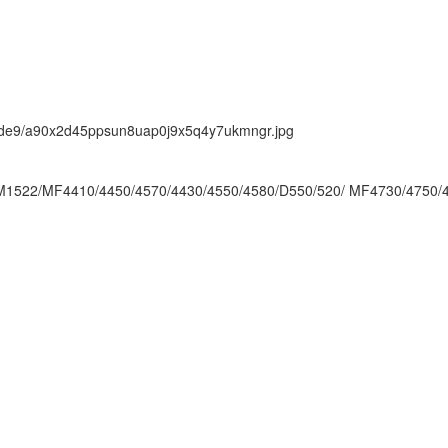
ock/de9/a90x2d45ppsun8uap0j9x5q4y7ukmngr.jpg
1522/MF4410/4450/4570/4430/4550/4580/D550/520/ MF4730/4750/