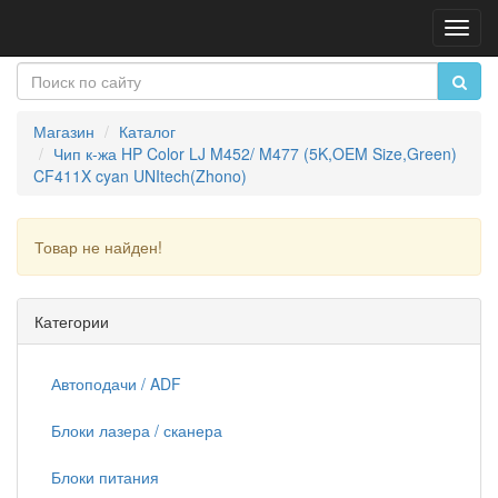
Пере
нави
Магазин
Каталог
Чип к-жа HP Color LJ M452/ M477 (5K,OEM Size,Green)
CF411X cyan UNItech(Zhono)
Товар не найден!
Продолжить
Категории
Автоподачи / ADF
Блоки лазера / сканера
Блоки питания