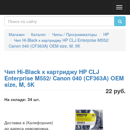
Пере
нави
Магазин
Каталог
Чипы / Программаторы
HP
Чип Hi-Black к картриджу HP CLJ Enterprise M552/
Canon 040 (CF363A) OEM size, M, 5K
Чип Hi-Black к картриджу HP CLJ
Enterprise M552/ Canon 040 (CF363A) OEM
size, M, 5K
22 руб.
На складе: 34 шт.
Доставка в (Калифорния)
до адреса невозможна.