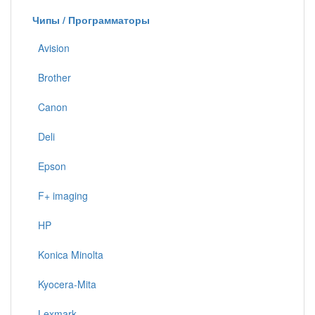
Чипы / Программаторы
Avision
Brother
Canon
Deli
Epson
F+ imaging
HP
Konica Minolta
Kyocera-Mita
Lexmark