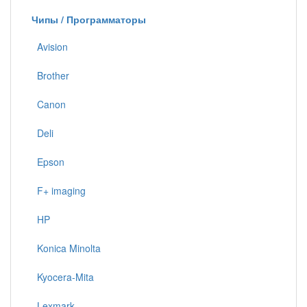
Чипы / Программаторы
Avision
Brother
Canon
Deli
Epson
F+ imaging
HP
Konica Minolta
Kyocera-Mita
Lexmark